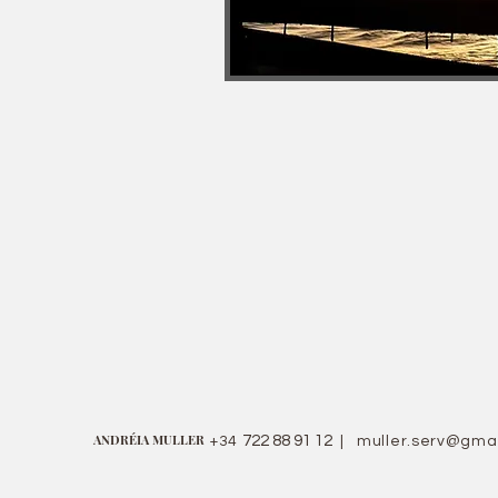
ANDRÉIA MULLER
722 88 91 12
+34
|
muller.serv@gma