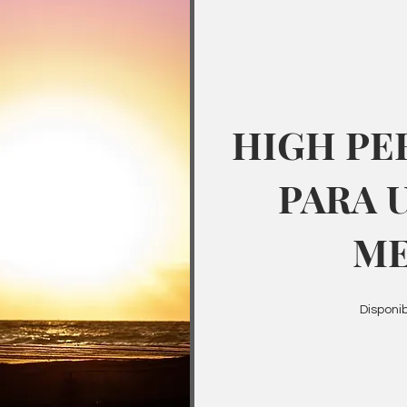
HIGH P
PARA 
M
Disponib