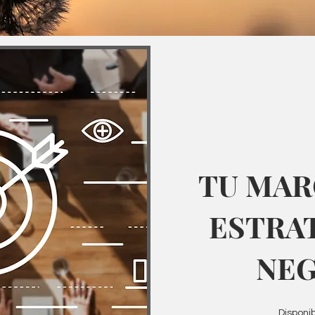
TU MA
ESTRA
NE
Disponib